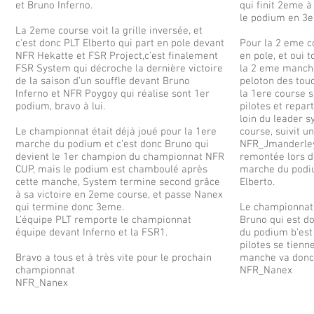
et Bruno Inferno.
qui finit 2eme 
le podium en 3e
La 2eme course voit la grille inversée, et
c'est donc PLT Elberto qui part en pole devant
Pour la 2 eme c
NFR Hekatte et FSR Project,c'est finalement
en pole, et oui t
FSR System qui décroche la dernière victoire
la 2 eme manche
de la saison d’un souffle devant Bruno
peloton des tou
Inferno et NFR Poygoy qui réalise sont 1er
la 1ere course 
podium, bravo à lui.
pilotes et repart
loin du leader 
Le championnat était déjà joué pour la 1ere
course, suivit u
marche du podium et c’est donc Bruno qui
NFR_Jmanderley 
devient le 1er champion du championnat NFR
remontée lors d
CUP, mais le podium est chamboulé après
marche du podi
cette manche, System termine second grâce
Elberto.
à sa victoire en 2eme course, et passe Nanex
qui termine donc 3eme.
Le championnat 
L’équipe PLT remporte le championnat
Bruno qui est do
équipe devant Inferno et la FSR1.
du podium b'est 
pilotes se tienn
Bravo a tous et à très vite pour le prochain
manche va donc 
championnat
NFR_Nanex
NFR_Nanex