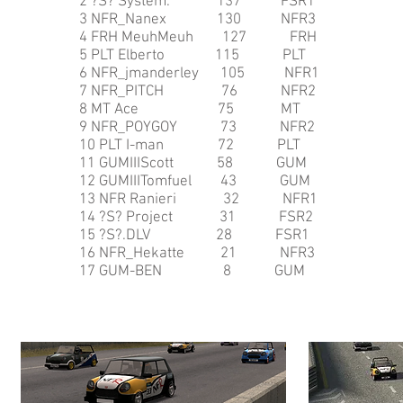
2 ?S? System. 137 FSR1
3 NFR_Nanex 130 NFR3
4 FRH MeuhMeuh 127 FRH
5 PLT Elberto 115 PLT
6 NFR_jmanderley 105 NFR1
7 NFR_PITCH 76 NFR2
8 MT Ace 75 MT
9 NFR_POYGOY 73 NFR2
10 PLT I-man 72 PLT
11 GUMIIIScott 58 GUM
12 GUMIIITomfuel 43 GUM
13 NFR Ranieri 32 NFR1
14 ?S? Project 31 FSR2
15 ?S?.DLV 28 FSR1
16 NFR_Hekatte 21 NFR3
17 GUM-BEN 8 GUM