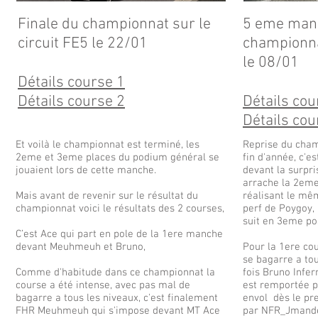
Finale du championnat sur le
5 eme man
circuit FE5 le 22/01
championnat
le 08/01
Détails course 1
Détails course 2
Détails cou
Détails cou
Et voilà le championnat est terminé, les
Reprise du cham
2eme et 3eme places du podium général se
fin d'année, c'e
jouaient lors de cette manche.
devant la surpr
arrache la 2eme 
Mais avant de revenir sur le résultat du
réalisant le mê
championnat voici le résultats des 2 courses,
perf de Poygoy,
suit en 3eme po
C’est Ace qui part en pole de la 1ere manche
devant Meuhmeuh et Bruno,
Pour la 1ere co
se bagarre a tou
Comme d'habitude dans ce championnat la
fois Bruno Infer
course a été intense, avec pas mal de
est remportée p
bagarre a tous les niveaux, c'est finalement
envol dès le pr
FHR Meuhmeuh qui s'impose devant MT Ace
par NFR_Jmand