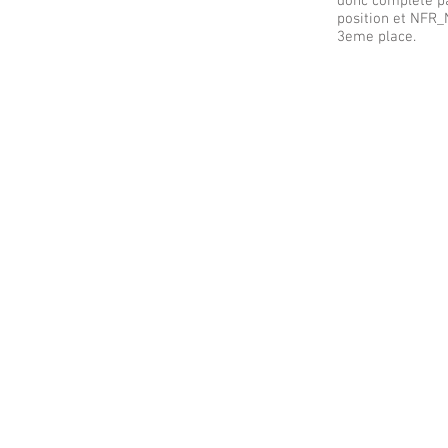
donc complété p
position et NFR_
3eme place.
© 2019 by NFR Nanex.