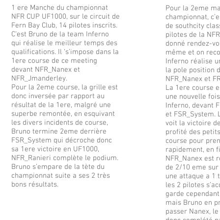
1 ere Manche du championnat
Pour la 2eme m
NFR CUP UF1000, sur le circuit de
championnat, c’es
Fern Bay Club, 14 pilotes inscrits.
de southcity clas
C’est Bruno de la team Inferno
pilotes de la NF
qui réalise le meilleur temps des
donné rendez-vou
qualifications. Il ‘s’impose dans la
même et on rec
1ere course de ce meeting
Inferno réalise u
devant NFR_Nanex et
la pole position 
NFR_Jmanderley.
NFR_Nanex et F
Pour la 2eme course, la grille est
La 1ere course 
donc inversée par rapport au
une nouvelle foi
résultat de la 1ere, malgré une
Inferno, devan
superbe remontée, en esquivant
et FSR_System. 
les divers incidents de course,
voit la victoire 
Bruno termine 2eme derrière
profité des petit
FSR_System qui décroche donc
course pour pren
sa 1ere victoire en UF1000,
rapidement, en f
NFR_Ranieri complète le podium.
NFR_Nanex est 
Bruno s’empare de la tète du
de 2/10 eme sur 
championnat suite a ses 2 très
une attaque a 1 t
bons résultats.
les 2 pilotes s’a
garde cependant 
mais Bruno en pr
passer Nanex, le